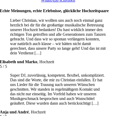
WhatsApp schreiben
Echte Meinungen, echte Erlebnisse, glückliche Hochzeitspaare
Lieber Christian, wir wollten uns auch noch einmal ganz
herzlich bei dir für die großartige musikalische Betreuung
unserer Hochzeit bedanken! Du hast wirklich immer den
richtigen Ton getroffen und alle Generationen zum Tanzen
gebracht. Und dass wir so spontan verlängern konnten,
war natürlich auch klasse – wir hätten nicht damit
gerechnet, dass unsere Party so lange geht! Und das ist mit
dein Verdienst […]
Elisabeth und Marko
,
Hochzeit
5
/
5
Super DJ, zuverlässig, kompetent, flexibel, unkompliziert.
Das sind die Worte, die mir zu Christian einfallen. Er hat
uns Lieder für die Trauung nach unseren Wünschen
geschnitten. Wir standen in regelmäßigem Kontakt und
das nicht nur einseitig. Im Vorfeld haben wir unseren
Musikgeschmack besprochen und auch Wunschtitel
geäußert. Diese wurden dann auch berücksichtigt […]
Anja und André
,
Hochzeit