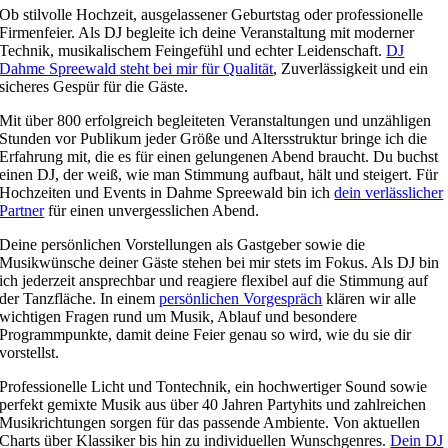
Ob stilvolle Hochzeit, ausgelassener Geburtstag oder professionelle
Firmenfeier. Als DJ begleite ich deine Veranstaltung mit moderner
Technik, musikalischem Feingefühl und echter Leidenschaft.
DJ
Dahme Spreewald steht bei mir für Qualität
, Zuverlässigkeit und ein
sicheres Gespür für die Gäste.
Mit über 800 erfolgreich begleiteten Veranstaltungen und unzähligen
Stunden vor Publikum jeder Größe und Altersstruktur bringe ich die
Erfahrung mit, die es für einen gelungenen Abend braucht. Du buchst
einen DJ, der weiß, wie man Stimmung aufbaut, hält und steigert. Für
Hochzeiten und Events in Dahme Spreewald bin ich
dein verlässlicher
Partner
für einen unvergesslichen Abend.
Deine persönlichen Vorstellungen als Gastgeber sowie die
Musikwünsche deiner Gäste stehen bei mir stets im Fokus. Als DJ bin
ich jederzeit ansprechbar und reagiere flexibel auf die Stimmung auf
der Tanzfläche. In einem
persönlichen Vorgespräch
klären wir alle
wichtigen Fragen rund um Musik, Ablauf und besondere
Programmpunkte, damit deine Feier genau so wird, wie du sie dir
vorstellst.
Professionelle Licht und Tontechnik, ein hochwertiger Sound sowie
perfekt gemixte Musik aus über 40 Jahren Partyhits und zahlreichen
Musikrichtungen sorgen für das passende Ambiente. Von aktuellen
Charts über Klassiker bis hin zu individuellen Wunschgenres.
Dein DJ