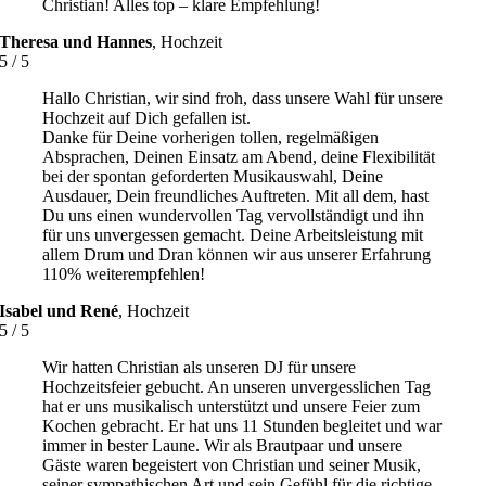
Christian! Alles top – klare Empfehlung!
Theresa und Hannes
,
Hochzeit
5
/
5
Hallo Christian, wir sind froh, dass unsere Wahl für unsere
Hochzeit auf Dich gefallen ist.
Danke für Deine vorherigen tollen, regelmäßigen
Absprachen, Deinen Einsatz am Abend, deine Flexibilität
bei der spontan geforderten Musikauswahl, Deine
Ausdauer, Dein freundliches Auftreten. Mit all dem, hast
Du uns einen wundervollen Tag vervollständigt und ihn
für uns unvergessen gemacht. Deine Arbeitsleistung mit
allem Drum und Dran können wir aus unserer Erfahrung
110% weiterempfehlen!
Isabel und René
,
Hochzeit
5
/
5
Wir hatten Christian als unseren DJ für unsere
Hochzeitsfeier gebucht. An unseren unvergesslichen Tag
hat er uns musikalisch unterstützt und unsere Feier zum
Kochen gebracht. Er hat uns 11 Stunden begleitet und war
immer in bester Laune. Wir als Brautpaar und unsere
Gäste waren begeistert von Christian und seiner Musik,
seiner sympathischen Art und sein Gefühl für die richtige