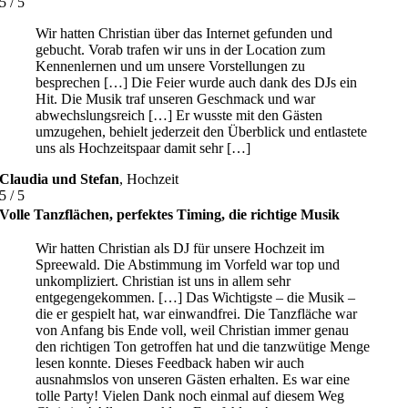
5
/
5
Wir hatten Christian über das Internet gefunden und
gebucht. Vorab trafen wir uns in der Location zum
Kennenlernen und um unsere Vorstellungen zu
besprechen […] Die Feier wurde auch dank des DJs ein
Hit. Die Musik traf unseren Geschmack und war
abwechslungsreich […] Er wusste mit den Gästen
umzugehen, behielt jederzeit den Überblick und entlastete
uns als Hochzeitspaar damit sehr […]
Claudia und Stefan
,
Hochzeit
5
/
5
Volle Tanzflächen, perfektes Timing, die richtige Musik
Wir hatten Christian als DJ für unsere Hochzeit im
Spreewald. Die Abstimmung im Vorfeld war top und
unkompliziert. Christian ist uns in allem sehr
entgegengekommen. […] Das Wichtigste – die Musik –
die er gespielt hat, war einwandfrei. Die Tanzfläche war
von Anfang bis Ende voll, weil Christian immer genau
den richtigen Ton getroffen hat und die tanzwütige Menge
lesen konnte. Dieses Feedback haben wir auch
ausnahmslos von unseren Gästen erhalten. Es war eine
tolle Party! Vielen Dank noch einmal auf diesem Weg