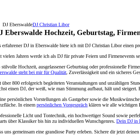
DJ Eberswalde
DJ Christian Libor
J Eberswalde Hochzeit, Geburtstag, Firmen
s erfahrener DJ in Eberswalde biete ich mit DJ Christian Libor einen p
it vielen Jahren werde ich als DJ für private Feiern und Firmenevents s
 stilvolle Hochzeit, ausgelassener Geburtstag oder professionelle Firm
erswalde steht bei mir für Qualität
, Zuverlässigkeit und ein sicheres Ge
t über 800 erfolgreich begleiteten Veranstaltungen und unzähligen Stun
chst einen DJ, der weiß, wie man Stimmung aufbaut, hält und steigert
ine persönlichen Vorstellungen als Gastgeber sowie die Musikwünsche de
nzfläche. In einem
persönlichen Vorgespräch
klären wir alle wichtigen
ofessionelle Licht und Tontechnik, ein hochwertiger Sound sowie perfe
arts über Klassiker bis hin zu individuellen Wunschgenres.
Dein DJ in
ss uns gemeinsam eine grandiose Party erleben. Sichere dir jetzt dein