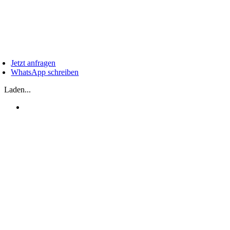
Zum
Inhalt
springen
oggle
avigation
Jetzt anfragen
WhatsApp schreiben
Laden...