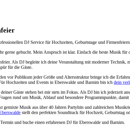
feier
rofessionellen DJ Service für Hochzeiten, Geburtstage und Firmenfeier
ehr gerne gebucht. Mein Anspruch ist klar. Einfach die beste Musik für
enfeier. Als DJ begleite ich deine Veranstaltung mit moderner Technik,
spür für die Gäste.
den vor Publikum jeder Größe und Altersstruktur bringe ich die Erfahr
. Für Hochzeiten und Events in Eberswalde und Barnim bin ich
dein verl
iner Gäste stehen bei mir stets im Fokus. Als DJ bin ich jederzeit ans
 Fragen rund um Musik, Ablauf und besondere Programmpunkte, damit dei
kt gemixte Musik aus über 40 Jahren Partyhits und zahlreichen Musikr
 Eberswalde
stellt den perfekten Soundtrack für Hochzeit, Geburtstag 
en Termin und buche einen erfahrenen DJ für Eberswalde und Barnim.