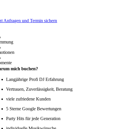
tzt Anfragen und Termin sichern
%
immung
%
otionen
%
mente
rum mich buchen?
Langjährige Profi DJ Erfahrung
Vertrauen, Zuverlässigkeit, Beratung
viele zufriedene Kunden
5 Sterne Google Bewertungen
Party Hits für jede Generation
individuelle Musikwünsche