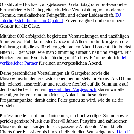
Ob stilvolle Hochzeit, ausgelassener Geburtstag oder professionelle
Firmenfeier. Als DJ begleite ich deine Veranstaltung mit moderner
Technik, musikalischem Feingefühl und echter Leidenschaft.
DJ
Jüterbog steht bei mir für Qualität
, Zuverlässigkeit und ein sicheres
Gespür für die Gäste.
Mit über 800 erfolgreich begleiteten Veranstaltungen und unzähligen
Stunden vor Publikum jeder Größe und Altersstruktur bringe ich die
Erfahrung mit, die es für einen gelungenen Abend braucht. Du buchst
einen DJ, der weiß, wie man Stimmung aufbaut, hält und steigert. Für
Hochzeiten und Events in Jüterbog und Teltow Fläming bin ich
dein
verlässlicher Partner
für einen unvergesslichen Abend.
Deine persönlichen Vorstellungen als Gastgeber sowie die
Musikwünsche deiner Gäste stehen bei mir stets im Fokus. Als DJ bin
ich jederzeit ansprechbar und reagiere flexibel auf die Stimmung auf
der Tanzfläche. In einem
persönlichen Vorgespräch
klären wir alle
wichtigen Fragen rund um Musik, Ablauf und besondere
Programmpunkte, damit deine Feier genau so wird, wie du sie dir
vorstellst.
Professionelle Licht und Tontechnik, ein hochwertiger Sound sowie
perfekt gemixte Musik aus über 40 Jahren Partyhits und zahlreichen
Musikrichtungen sorgen für das passende Ambiente. Von aktuellen
Charts über Klassiker bis hin zu individuellen Wunschgenres.
Dein DJ