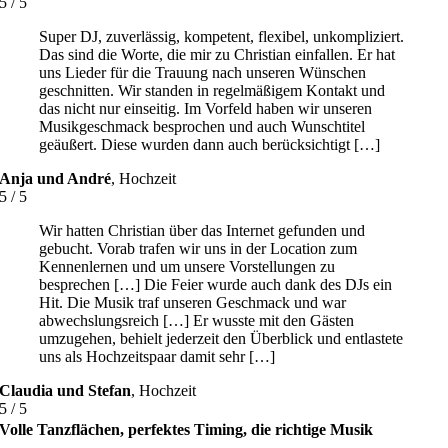
5
/
5
Super DJ, zuverlässig, kompetent, flexibel, unkompliziert.
Das sind die Worte, die mir zu Christian einfallen. Er hat
uns Lieder für die Trauung nach unseren Wünschen
geschnitten. Wir standen in regelmäßigem Kontakt und
das nicht nur einseitig. Im Vorfeld haben wir unseren
Musikgeschmack besprochen und auch Wunschtitel
geäußert. Diese wurden dann auch berücksichtigt […]
Anja und André
,
Hochzeit
5
/
5
Wir hatten Christian über das Internet gefunden und
gebucht. Vorab trafen wir uns in der Location zum
Kennenlernen und um unsere Vorstellungen zu
besprechen […] Die Feier wurde auch dank des DJs ein
Hit. Die Musik traf unseren Geschmack und war
abwechslungsreich […] Er wusste mit den Gästen
umzugehen, behielt jederzeit den Überblick und entlastete
uns als Hochzeitspaar damit sehr […]
Claudia und Stefan
,
Hochzeit
5
/
5
Volle Tanzflächen, perfektes Timing, die richtige Musik