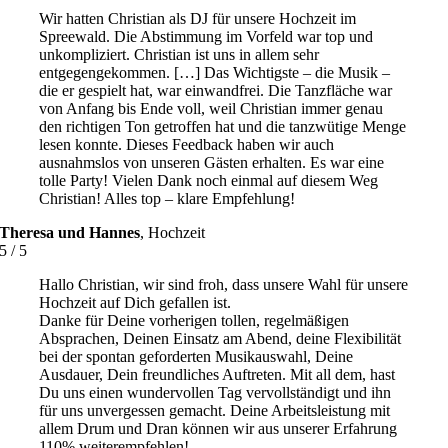
Wir hatten Christian als DJ für unsere Hochzeit im
Spreewald. Die Abstimmung im Vorfeld war top und
unkompliziert. Christian ist uns in allem sehr
entgegengekommen. […] Das Wichtigste – die Musik –
die er gespielt hat, war einwandfrei. Die Tanzfläche war
von Anfang bis Ende voll, weil Christian immer genau
den richtigen Ton getroffen hat und die tanzwütige Menge
lesen konnte. Dieses Feedback haben wir auch
ausnahmslos von unseren Gästen erhalten. Es war eine
tolle Party! Vielen Dank noch einmal auf diesem Weg
Christian! Alles top – klare Empfehlung!
Theresa und Hannes
,
Hochzeit
5
/
5
Hallo Christian, wir sind froh, dass unsere Wahl für unsere
Hochzeit auf Dich gefallen ist.
Danke für Deine vorherigen tollen, regelmäßigen
Absprachen, Deinen Einsatz am Abend, deine Flexibilität
bei der spontan geforderten Musikauswahl, Deine
Ausdauer, Dein freundliches Auftreten. Mit all dem, hast
Du uns einen wundervollen Tag vervollständigt und ihn
für uns unvergessen gemacht. Deine Arbeitsleistung mit
allem Drum und Dran können wir aus unserer Erfahrung
110% weiterempfehlen!