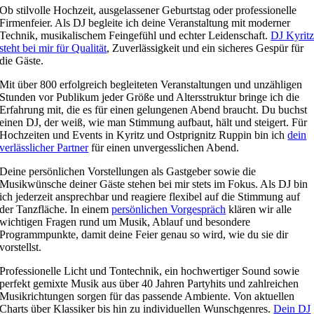
Ob stilvolle Hochzeit, ausgelassener Geburtstag oder professionelle
Firmenfeier. Als DJ begleite ich deine Veranstaltung mit moderner
Technik, musikalischem Feingefühl und echter Leidenschaft.
DJ Kyrit
steht bei mir für Qualität
, Zuverlässigkeit und ein sicheres Gespür für
die Gäste.
Mit über 800 erfolgreich begleiteten Veranstaltungen und unzähligen
Stunden vor Publikum jeder Größe und Altersstruktur bringe ich die
Erfahrung mit, die es für einen gelungenen Abend braucht. Du buchst
einen DJ, der weiß, wie man Stimmung aufbaut, hält und steigert. Für
Hochzeiten und Events in Kyritz und Ostprignitz Ruppin bin ich
dein
verlässlicher Partner
für einen unvergesslichen Abend.
Deine persönlichen Vorstellungen als Gastgeber sowie die
Musikwünsche deiner Gäste stehen bei mir stets im Fokus. Als DJ bin
ich jederzeit ansprechbar und reagiere flexibel auf die Stimmung auf
der Tanzfläche. In einem
persönlichen Vorgespräch
klären wir alle
wichtigen Fragen rund um Musik, Ablauf und besondere
Programmpunkte, damit deine Feier genau so wird, wie du sie dir
vorstellst.
Professionelle Licht und Tontechnik, ein hochwertiger Sound sowie
perfekt gemixte Musik aus über 40 Jahren Partyhits und zahlreichen
Musikrichtungen sorgen für das passende Ambiente. Von aktuellen
Charts über Klassiker bis hin zu individuellen Wunschgenres.
Dein DJ