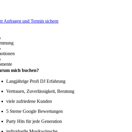
tzt Anfragen und Termin sichern
%
immung
%
otionen
%
mente
rum mich buchen?
Langjährige Profi DJ Erfahrung
Vertrauen, Zuverlässigkeit, Beratung
viele zufriedene Kunden
5 Sterne Google Bewertungen
Party Hits für jede Generation
individuelle Musikwünsche