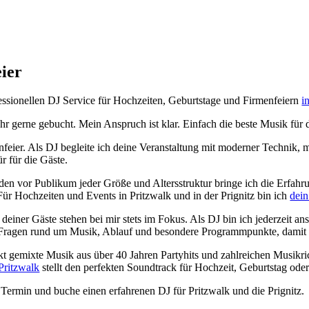
ier
ofessionellen DJ Service für Hochzeiten, Geburtstage und Firmenfeiern
i
ehr gerne gebucht. Mein Anspruch ist klar. Einfach die beste Musik für
enfeier. Als DJ begleite ich deine Veranstaltung mit moderner Technik,
r für die Gäste.
den vor Publikum jeder Größe und Altersstruktur bringe ich die Erfahr
Für Hochzeiten und Events in Pritzwalk und in der Prignitz bin ich
dein
iner Gäste stehen bei mir stets im Fokus. Als DJ bin ich jederzeit ans
 Fragen rund um Musik, Ablauf und besondere Programmpunkte, damit dei
kt gemixte Musik aus über 40 Jahren Partyhits und zahlreichen Musikr
Pritzwalk
stellt den perfekten Soundtrack für Hochzeit, Geburtstag od
n Termin und buche einen erfahrenen DJ für Pritzwalk und die Prignitz.