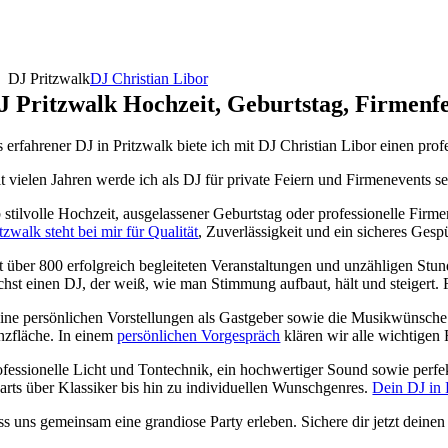
DJ Pritzwalk
DJ Christian Libor
J Pritzwalk Hochzeit, Geburtstag, Firmenfe
s erfahrener DJ in Pritzwalk biete ich mit DJ Christian Libor einen pr
it vielen Jahren werde ich als DJ für private Feiern und Firmenevents s
 stilvolle Hochzeit, ausgelassener Geburtstag oder professionelle Firm
tzwalk steht bei mir für Qualität
, Zuverlässigkeit und ein sicheres Gespü
t über 800 erfolgreich begleiteten Veranstaltungen und unzähligen Stun
chst einen DJ, der weiß, wie man Stimmung aufbaut, hält und steigert. 
ine persönlichen Vorstellungen als Gastgeber sowie die Musikwünsche de
nzfläche. In einem
persönlichen Vorgespräch
klären wir alle wichtigen
ofessionelle Licht und Tontechnik, ein hochwertiger Sound sowie perfe
arts über Klassiker bis hin zu individuellen Wunschgenres.
Dein DJ in 
ss uns gemeinsam eine grandiose Party erleben. Sichere dir jetzt deine