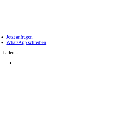
Zum
Inhalt
springen
oggle
avigation
Jetzt anfragen
WhatsApp schreiben
Laden...