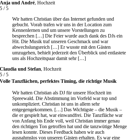
Anja und André
,
Hochzeit
5
/
5
Wir hatten Christian über das Internet gefunden und
gebucht. Vorab trafen wir uns in der Location zum
Kennenlernen und um unsere Vorstellungen zu
besprechen […] Die Feier wurde auch dank des DJs ein
Hit. Die Musik traf unseren Geschmack und war
abwechslungsreich […] Er wusste mit den Gästen
umzugehen, behielt jederzeit den Überblick und entlastete
uns als Hochzeitspaar damit sehr […]
Claudia und Stefan
,
Hochzeit
5
/
5
Volle Tanzflächen, perfektes Timing, die richtige Musik
Wir hatten Christian als DJ für unsere Hochzeit im
Spreewald. Die Abstimmung im Vorfeld war top und
unkompliziert. Christian ist uns in allem sehr
entgegengekommen. […] Das Wichtigste – die Musik –
die er gespielt hat, war einwandfrei. Die Tanzfläche war
von Anfang bis Ende voll, weil Christian immer genau
den richtigen Ton getroffen hat und die tanzwütige Menge
lesen konnte. Dieses Feedback haben wir auch
ausnahmslos von unseren Gästen erhalten. Es war eine