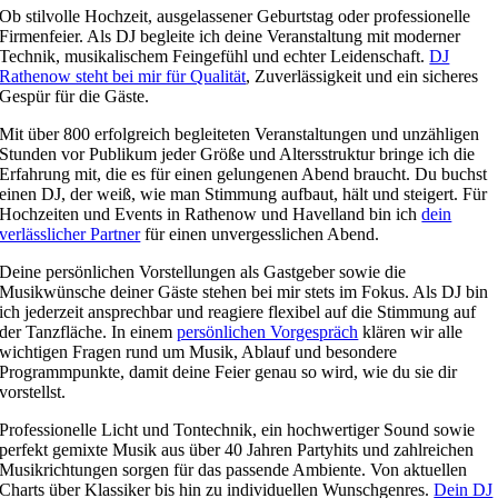
Ob stilvolle Hochzeit, ausgelassener Geburtstag oder professionelle
Firmenfeier. Als DJ begleite ich deine Veranstaltung mit moderner
Technik, musikalischem Feingefühl und echter Leidenschaft.
DJ
Rathenow steht bei mir für Qualität
, Zuverlässigkeit und ein sicheres
Gespür für die Gäste.
Mit über 800 erfolgreich begleiteten Veranstaltungen und unzähligen
Stunden vor Publikum jeder Größe und Altersstruktur bringe ich die
Erfahrung mit, die es für einen gelungenen Abend braucht. Du buchst
einen DJ, der weiß, wie man Stimmung aufbaut, hält und steigert. Für
Hochzeiten und Events in Rathenow und Havelland bin ich
dein
verlässlicher Partner
für einen unvergesslichen Abend.
Deine persönlichen Vorstellungen als Gastgeber sowie die
Musikwünsche deiner Gäste stehen bei mir stets im Fokus. Als DJ bin
ich jederzeit ansprechbar und reagiere flexibel auf die Stimmung auf
der Tanzfläche. In einem
persönlichen Vorgespräch
klären wir alle
wichtigen Fragen rund um Musik, Ablauf und besondere
Programmpunkte, damit deine Feier genau so wird, wie du sie dir
vorstellst.
Professionelle Licht und Tontechnik, ein hochwertiger Sound sowie
perfekt gemixte Musik aus über 40 Jahren Partyhits und zahlreichen
Musikrichtungen sorgen für das passende Ambiente. Von aktuellen
Charts über Klassiker bis hin zu individuellen Wunschgenres.
Dein DJ