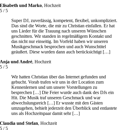
Elisabeth und Marko
,
Hochzeit
5
/
5
Super DJ, zuverlässig, kompetent, flexibel, unkompliziert.
Das sind die Worte, die mir zu Christian einfallen. Er hat
uns Lieder für die Trauung nach unseren Wünschen
geschnitten. Wir standen in regelmäßigem Kontakt und
das nicht nur einseitig. Im Vorfeld haben wir unseren
Musikgeschmack besprochen und auch Wunschtitel
geäußert. Diese wurden dann auch berücksichtigt […]
Anja und André
,
Hochzeit
5
/
5
Wir hatten Christian über das Internet gefunden und
gebucht. Vorab trafen wir uns in der Location zum
Kennenlernen und um unsere Vorstellungen zu
besprechen […] Die Feier wurde auch dank des DJs ein
Hit. Die Musik traf unseren Geschmack und war
abwechslungsreich […] Er wusste mit den Gästen
umzugehen, behielt jederzeit den Überblick und entlastete
uns als Hochzeitspaar damit sehr […]
Claudia und Stefan
,
Hochzeit
5
/
5