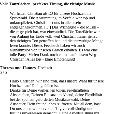
Volle Tanzflächen, perfektes Timing, die richtige Musik
Wir hatten Christian als DJ für unsere Hochzeit im
Spreewald. Die Abstimmung im Vorfeld war top und
unkompliziert. Christian ist uns in allem sehr
entgegengekommen. […] Das Wichtigste – die Musik –
die er gespielt hat, war einwandfrei. Die Tanzfläche war
von Anfang bis Ende voll, weil Christian immer genau
den richtigen Ton getroffen hat und die tanzwütige Menge
lesen konnte. Dieses Feedback haben wir auch
ausnahmslos von unseren Gästen erhalten. Es war eine
tolle Party! Vielen Dank noch einmal auf diesem Weg
Christian! Alles top – klare Empfehlung!
Theresa und Hannes
,
Hochzeit
5
/
5
Hallo Christian, wir sind froh, dass unsere Wahl für unsere
Hochzeit auf Dich gefallen ist.
Danke für Deine vorherigen tollen, regelmäßigen
Absprachen, Deinen Einsatz am Abend, deine Flexibilität
bei der spontan geforderten Musikauswahl, Deine
Ausdauer, Dein freundliches Auftreten. Mit all dem, hast
Du uns einen wundervollen Tag vervollständigt und ihn
für uns unvergessen gemacht. Deine Arbeitsleistung mit