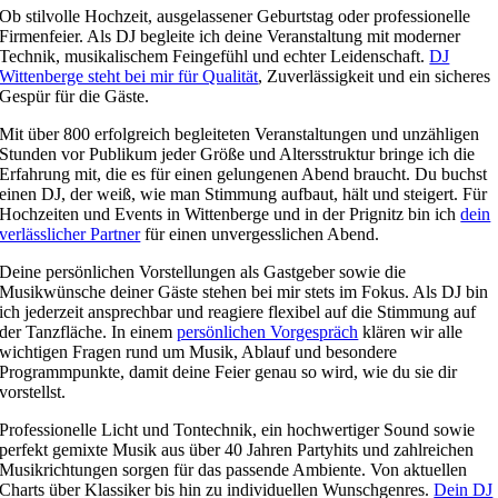
Ob stilvolle Hochzeit, ausgelassener Geburtstag oder professionelle
Firmenfeier. Als DJ begleite ich deine Veranstaltung mit moderner
Technik, musikalischem Feingefühl und echter Leidenschaft.
DJ
Wittenberge steht bei mir für Qualität
, Zuverlässigkeit und ein sicheres
Gespür für die Gäste.
Mit über 800 erfolgreich begleiteten Veranstaltungen und unzähligen
Stunden vor Publikum jeder Größe und Altersstruktur bringe ich die
Erfahrung mit, die es für einen gelungenen Abend braucht. Du buchst
einen DJ, der weiß, wie man Stimmung aufbaut, hält und steigert. Für
Hochzeiten und Events in Wittenberge und in der Prignitz bin ich
dein
verlässlicher Partner
für einen unvergesslichen Abend.
Deine persönlichen Vorstellungen als Gastgeber sowie die
Musikwünsche deiner Gäste stehen bei mir stets im Fokus. Als DJ bin
ich jederzeit ansprechbar und reagiere flexibel auf die Stimmung auf
der Tanzfläche. In einem
persönlichen Vorgespräch
klären wir alle
wichtigen Fragen rund um Musik, Ablauf und besondere
Programmpunkte, damit deine Feier genau so wird, wie du sie dir
vorstellst.
Professionelle Licht und Tontechnik, ein hochwertiger Sound sowie
perfekt gemixte Musik aus über 40 Jahren Partyhits und zahlreichen
Musikrichtungen sorgen für das passende Ambiente. Von aktuellen
Charts über Klassiker bis hin zu individuellen Wunschgenres.
Dein DJ