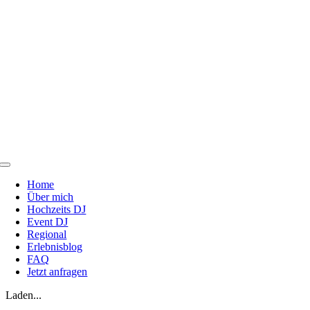
Zum
Inhalt
springen
Toggle
Navigation
Home
Über mich
Hochzeits DJ
Event DJ
Regional
Erlebnisblog
FAQ
Jetzt anfragen
Laden...