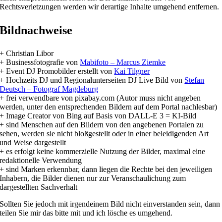
Rechtsverletzungen werden wir derartige Inhalte umgehend entfernen.
Bildnachweise
+ Christian Libor
+ Businessfotografie von
Mabifoto – Marcus Ziemke
+ Event DJ Promobilder erstellt von
Kai Tilgner
+ Hochzeits DJ und Regionalunterseiten DJ Live Bild von
Stefan
Deutsch – Fotograf Magdeburg
+ frei verwendbare von pixabay.com (Autor muss nicht angeben
werden, unter den entsprechenden Bildern auf dem Portal nachlesbar)
+ Image Creator von Bing auf Basis von DALL-E 3 = KI-Bild
+ sind Menschen auf den Bildern von den angebenen Portalen zu
sehen, werden sie nicht bloßgestellt oder in einer beleidigenden Art
und Weise dargestellt
+ es erfolgt keine kommerzielle Nutzung der Bilder, maximal eine
redaktionelle Verwendung
+ sind Marken erkennbar, dann liegen die Rechte bei den jeweiligen
Inhabern, die Bilder dienen nur zur Veranschaulichung zum
dargestellten Sachverhalt
Sollten Sie jedoch mit irgendeinem Bild nicht einverstanden sein, dann
teilen Sie mir das bitte mit und ich lösche es umgehend.