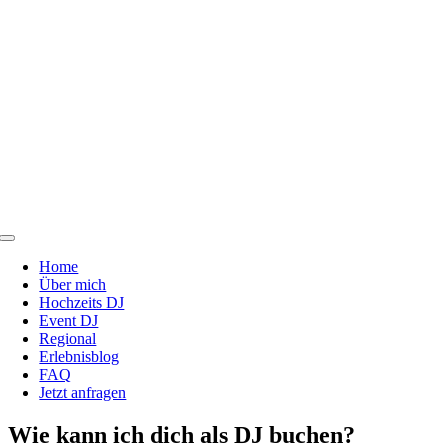
Zum
Inhalt
springen
Toggle
Navigation
Home
Über mich
Hochzeits DJ
Event DJ
Regional
Erlebnisblog
FAQ
Jetzt anfragen
Wie kann ich dich als DJ buchen?