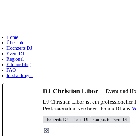
Zum
Inhalt
springen
oggle
avigation
Home
Über mich
Hochzeits DJ
Event DJ
Regional
Erlebnisblog
FAQ
Jetzt anfragen
DJ Christian Libor
Event und Ho
DJ Christian Libor ist ein professionell
Professionalität zeichnen ihn als DJ aus.
V
Hochzeits DJ
Event DJ
Corporate Event DJ