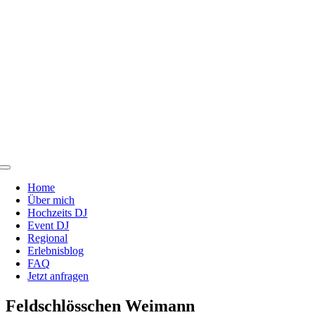
Zum
Inhalt
springen
Toggle
Navigation
Home
Über mich
Hochzeits DJ
Event DJ
Regional
Erlebnisblog
FAQ
Jetzt anfragen
Feldschlösschen Weimann