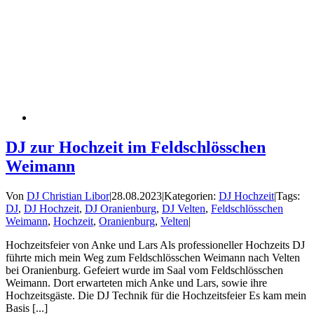
DJ zur Hochzeit im Feldschlösschen
Weimann
Von
DJ Christian Libor
|
28.08.2023
|
Kategorien:
DJ Hochzeit
|
Tags:
DJ
,
DJ Hochzeit
,
DJ Oranienburg
,
DJ Velten
,
Feldschlösschen
Weimann
,
Hochzeit
,
Oranienburg
,
Velten
|
Hochzeitsfeier von Anke und Lars Als professioneller Hochzeits DJ
führte mich mein Weg zum Feldschlösschen Weimann nach Velten
bei Oranienburg. Gefeiert wurde im Saal vom Feldschlösschen
Weimann. Dort erwarteten mich Anke und Lars, sowie ihre
Hochzeitsgäste. Die DJ Technik für die Hochzeitsfeier Es kam mein
Basis [...]