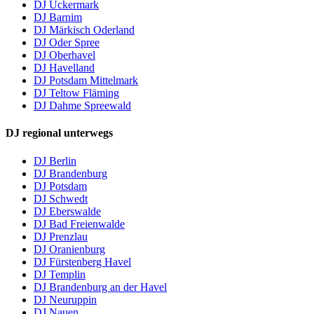
DJ Uckermark
DJ Barnim
DJ Märkisch Oderland
DJ Oder Spree
DJ Oberhavel
DJ Havelland
DJ Potsdam Mittelmark
DJ Teltow Fläming
DJ Dahme Spreewald
DJ regional unterwegs
DJ Berlin
DJ Brandenburg
DJ Potsdam
DJ Schwedt
DJ Eberswalde
DJ Bad Freienwalde
DJ Prenzlau
DJ Oranienburg
DJ Fürstenberg Havel
DJ Templin
DJ Brandenburg an der Havel
DJ Neuruppin
DJ Nauen