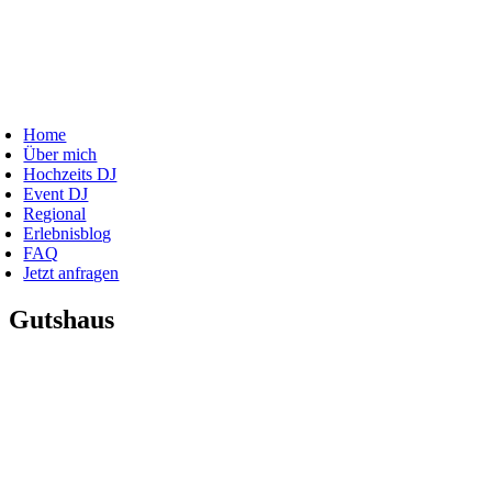
Zum
Inhalt
springen
oggle
avigation
Home
Über mich
Hochzeits DJ
Event DJ
Regional
Erlebnisblog
FAQ
Jetzt anfragen
Gutshaus