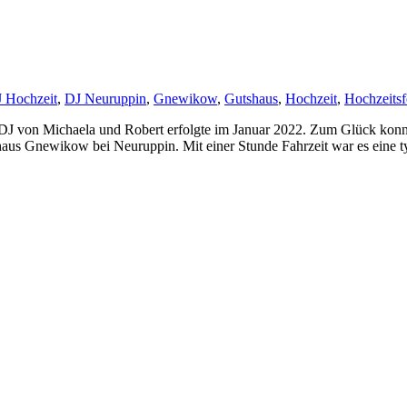
 Hochzeit
,
DJ Neuruppin
,
Gnewikow
,
Gutshaus
,
Hochzeit
,
Hochzeitsf
J von Michaela und Robert erfolgte im Januar 2022. Zum Glück konnte
haus Gnewikow bei Neuruppin. Mit einer Stunde Fahrzeit war es eine t