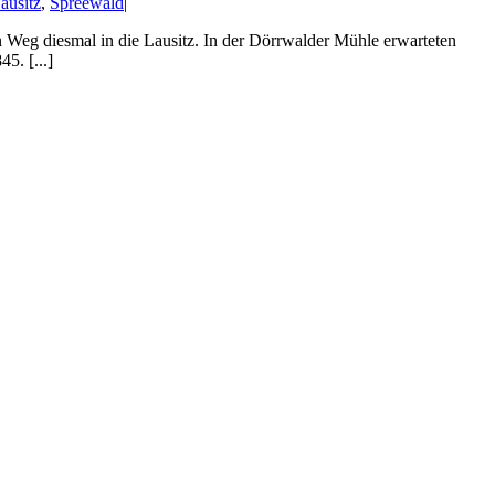
ausitz
,
Spreewald
|
n Weg diesmal in die Lausitz. In der Dörrwalder Mühle erwarteten
5. [...]