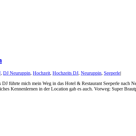
n
J
,
DJ Neuruppin
,
Hochzeit
,
Hochzeits DJ
,
Neuruppin
,
Seeperle
|
ts DJ führte mich mein Weg in das Hotel & Restaurant Seeperle nach Ne
ches Kennenlernen in der Location gab es auch. Vorweg: Super Brautpaa