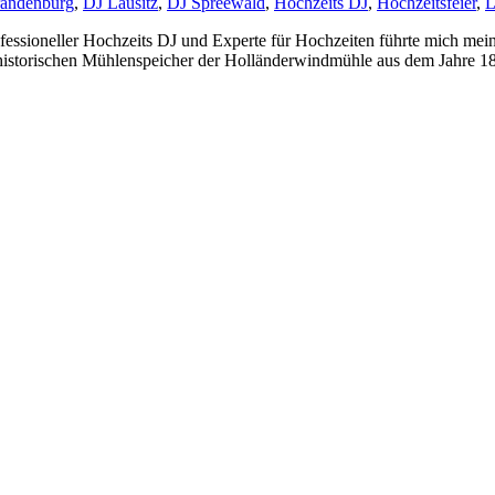
andenburg
,
DJ Lausitz
,
DJ Spreewald
,
Hochzeits DJ
,
Hochzeitsfeier
,
L
fessioneller Hochzeits DJ und Experte für Hochzeiten führte mich mei
 historischen Mühlenspeicher der Holländerwindmühle aus dem Jahre 184