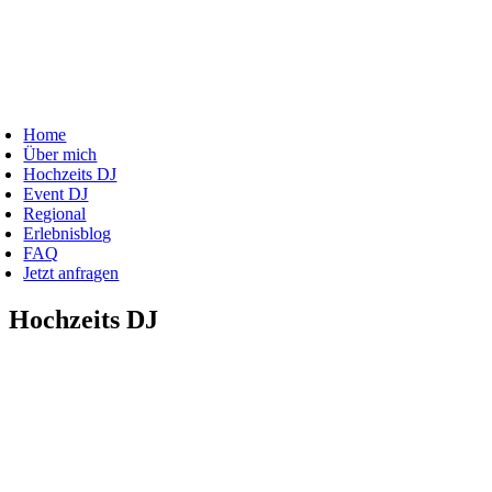
Zum
Inhalt
springen
oggle
avigation
Home
Über mich
Hochzeits DJ
Event DJ
Regional
Erlebnisblog
FAQ
Jetzt anfragen
Hochzeits DJ