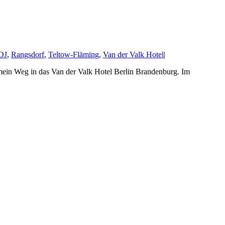
DJ
,
Rangsdorf
,
Teltow-Fläming
,
Van der Valk Hotel
|
mein Weg in das Van der Valk Hotel Berlin Brandenburg. Im