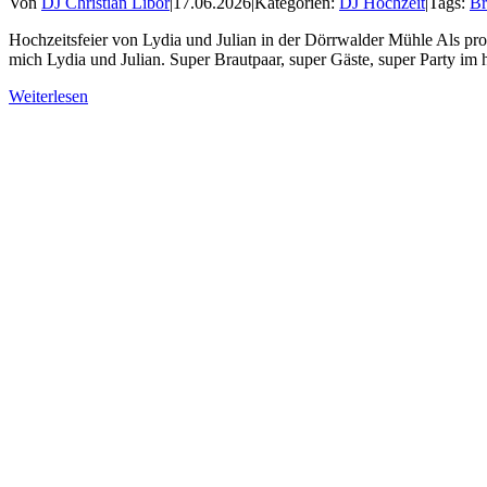
Von
DJ Christian Libor
|
17.06.2026
|
Kategorien:
DJ Hochzeit
|
Tags:
Br
Hochzeitsfeier von Lydia und Julian in der Dörrwalder Mühle Als pro
mich Lydia und Julian. Super Brautpaar, super Gäste, super Party im
Weiterlesen