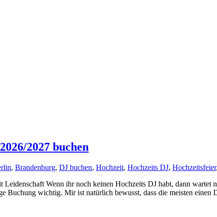
 2026/2027 buchen
rlin
,
Brandenburg
,
DJ buchen
,
Hochzeit
,
Hochzeits DJ
,
Hochzeitsfeier
 Leidenschaft Wenn ihr noch keinen Hochzeits DJ habt, dann wartet ni
ige Buchung wichtig. Mir ist natürlich bewusst, dass die meisten einen DJ