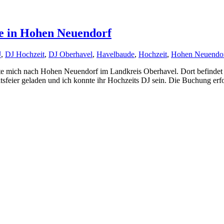
e in Hohen Neuendorf
J
,
DJ Hochzeit
,
DJ Oberhavel
,
Havelbaude
,
Hochzeit
,
Hohen Neuendo
e mich nach Hohen Neuendorf im Landkreis Oberhavel. Dort befindet s
sfeier geladen und ich konnte ihr Hochzeits DJ sein. Die Buchung erfol