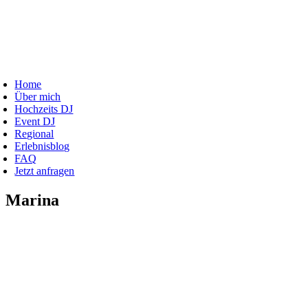
Zum
Inhalt
springen
oggle
avigation
Home
Über mich
Hochzeits DJ
Event DJ
Regional
Erlebnisblog
FAQ
Jetzt anfragen
Marina