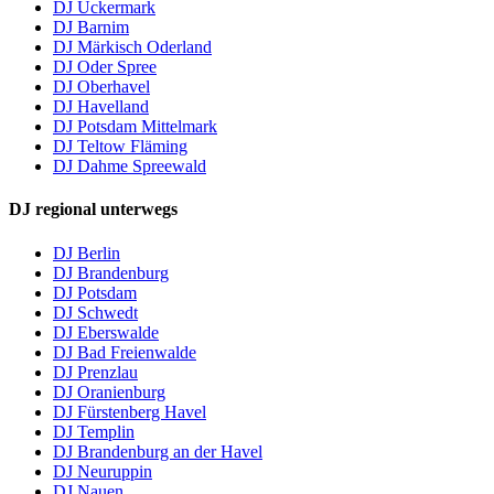
DJ Uckermark
DJ Barnim
DJ Märkisch Oderland
DJ Oder Spree
DJ Oberhavel
DJ Havelland
DJ Potsdam Mittelmark
DJ Teltow Fläming
DJ Dahme Spreewald
DJ regional unterwegs
DJ Berlin
DJ Brandenburg
DJ Potsdam
DJ Schwedt
DJ Eberswalde
DJ Bad Freienwalde
DJ Prenzlau
DJ Oranienburg
DJ Fürstenberg Havel
DJ Templin
DJ Brandenburg an der Havel
DJ Neuruppin
DJ Nauen