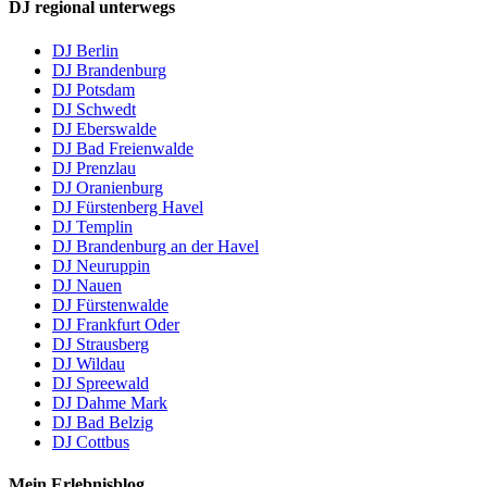
DJ regional unterwegs
DJ Berlin
DJ Brandenburg
DJ Potsdam
DJ Schwedt
DJ Eberswalde
DJ Bad Freienwalde
DJ Prenzlau
DJ Oranienburg
DJ Fürstenberg Havel
DJ Templin
DJ Brandenburg an der Havel
DJ Neuruppin
DJ Nauen
DJ Fürstenwalde
DJ Frankfurt Oder
DJ Strausberg
DJ Wildau
DJ Spreewald
DJ Dahme Mark
DJ Bad Belzig
DJ Cottbus
Mein Erlebnisblog