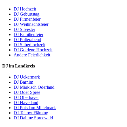
DJ Hochzeit
DJ Geburtstag
DJ Firmenfeier
DJ Weihnachtsfeier
DJ Silvester
DJ Familienfeier
DJ Polterabend
DJ Silberhochzeit
DJ Goldene Hochzeit
Andere Feierlichkeit
DJ im Landkreis
DJ Uckermark
DJ Barnim
DJ Märkisch Oderland
DJ Oder Spree
DJ Oberhavel
DJ Havelland
DJ Potsdam Mittelmark
DJ Teltow Fläming
DJ Dahme Spreewald