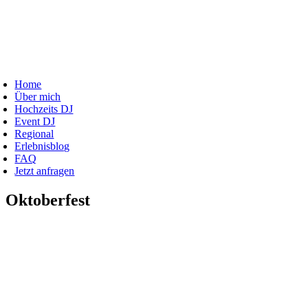
Zum
Inhalt
springen
oggle
avigation
Home
Über mich
Hochzeits DJ
Event DJ
Regional
Erlebnisblog
FAQ
Jetzt anfragen
Oktoberfest