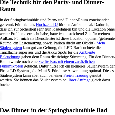
Die Technik für den Party- und Dinner-
Raum
In der Springbachmühle sind Party- und Dinner-Raum voneinander
getrennt. Für mich als
Hochzeits DJ
für den Aufbau ideal. Dadurch,
dass ich zur Sicherheit sehr früh losgefahren bin und die Location ohne
weiter Probleme erreicht habe, hatte ich ausreichend Zeit für meinen
Aufbau. Für mich als Dienstleister ist diese Location optimal (getrennte
Räume, ein Lastenaufzug, sowie Parken direkt am Objekt).
Mein
Säulensystem
kam gut zur Geltung, die LED Bar leuchtete die
Tanzfläche super aus und die Akku Spots für die
Ambiente-
Beleuchtung
gaben dem Raum die richtige Stimmung. Für den Dinner-
Raum wurde noch eine
zweite Box mit einem zusätzlichen
Funkmikrofon
gebucht. Dafür nutze ich ein kleineres Säulensystem der
Firma LD Systems, die Maui 5. Für diese Anwendung optimal. Dieses
Säulensystem kann aber auch bei einer
Freien Trauung
genutzt
werden. Sie können das Säulensystem bei
Ihrer Anfrage
gleich dazu
buchen.
Das Dinner in der Springbachmühle Bad