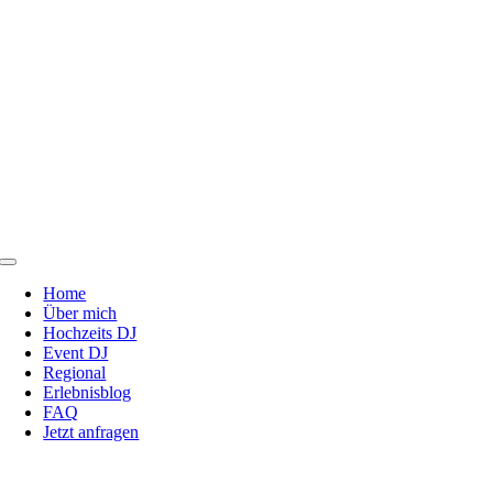
Zum
Inhalt
springen
Toggle
Navigation
Home
Über mich
Hochzeits DJ
Event DJ
Regional
Erlebnisblog
FAQ
Jetzt anfragen