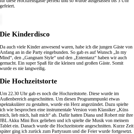
für diese Hochzeitsgäste perfekt und so wurde ausgelassen bis 3 Uhr
gefeiert.
Die Kinderdisco
Da auch viele Kinder anwesend waren, habe ich die jungen Gäste von
Anfang an in die Party eingebunden. So gab es auf Wunsch „In my
Mind“, den „Gangnam Style“ und den „Ententanz“ haben wir auch
gemacht. Ein super Spaß für die kleinen und großen Gäste. Somit
wurde es nie langweilig.
Die Hochzeitstorte
Um 22.30 Uhr gab es noch die Hochzeitstorte. Diese wurde im
Außenbereich angeschnitten. Um diesen Programmpunkt etwas
spektakulärer zu gestalten, wurde ein Herz angezündet. Dazu spielte
ich wie besprochen eine instrumentale Version vom Klassiker „Küss
mich, lieb mich, halt mich“ ab. Dafür hatten Diana und Robert mir ihre
JBL Akku Mini Box geliehen und ich spielte die Musik von meinem
Tablet ein. Danach wurde die Hochzeitstorte angeschnitten. Kurze Zeit
später ging ich zurück zum Partyraum und die Feier wurde fortgesetzt.