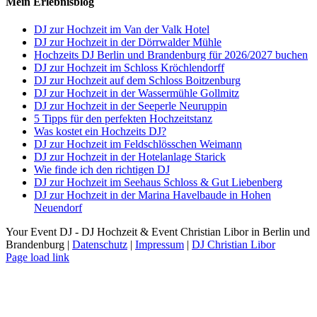
Mein Erlebnisblog
DJ zur Hochzeit im Van der Valk Hotel
DJ zur Hochzeit in der Dörrwalder Mühle
Hochzeits DJ Berlin und Brandenburg für 2026/2027 buchen
DJ zur Hochzeit im Schloss Kröchlendorff
DJ zur Hochzeit auf dem Schloss Boitzenburg
DJ zur Hochzeit in der Wassermühle Gollmitz
DJ zur Hochzeit in der Seeperle Neuruppin
5 Tipps für den perfekten Hochzeitstanz
Was kostet ein Hochzeits DJ?
DJ zur Hochzeit im Feldschlösschen Weimann
DJ zur Hochzeit in der Hotelanlage Starick
Wie finde ich den richtigen DJ
DJ zur Hochzeit im Seehaus Schloss & Gut Liebenberg
DJ zur Hochzeit in der Marina Havelbaude in Hohen
Neuendorf
Your Event DJ - DJ Hochzeit & Event Christian Libor in Berlin und
Brandenburg |
Datenschutz
|
Impressum
|
DJ Christian Libor
Page load link
Nach
oben