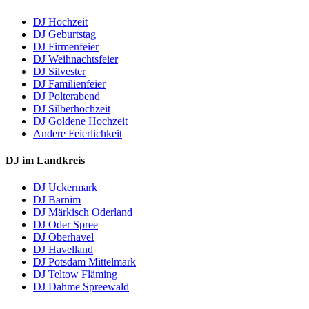
DJ Hochzeit
DJ Geburtstag
DJ Firmenfeier
DJ Weihnachtsfeier
DJ Silvester
DJ Familienfeier
DJ Polterabend
DJ Silberhochzeit
DJ Goldene Hochzeit
Andere Feierlichkeit
DJ im Landkreis
DJ Uckermark
DJ Barnim
DJ Märkisch Oderland
DJ Oder Spree
DJ Oberhavel
DJ Havelland
DJ Potsdam Mittelmark
DJ Teltow Fläming
DJ Dahme Spreewald