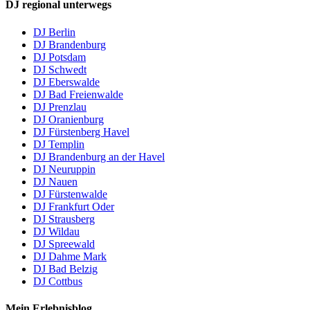
DJ regional unterwegs
DJ Berlin
DJ Brandenburg
DJ Potsdam
DJ Schwedt
DJ Eberswalde
DJ Bad Freienwalde
DJ Prenzlau
DJ Oranienburg
DJ Fürstenberg Havel
DJ Templin
DJ Brandenburg an der Havel
DJ Neuruppin
DJ Nauen
DJ Fürstenwalde
DJ Frankfurt Oder
DJ Strausberg
DJ Wildau
DJ Spreewald
DJ Dahme Mark
DJ Bad Belzig
DJ Cottbus
Mein Erlebnisblog