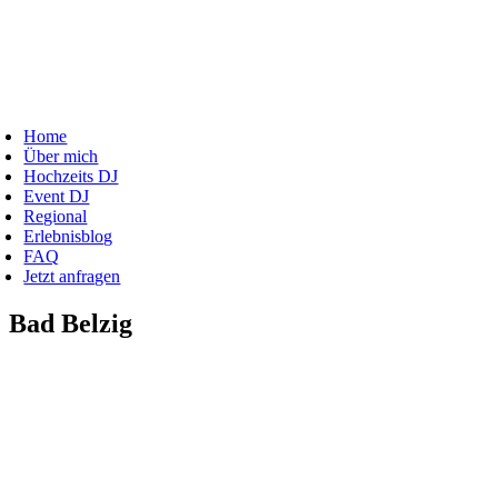
Zum
Inhalt
springen
oggle
avigation
Home
Über mich
Hochzeits DJ
Event DJ
Regional
Erlebnisblog
FAQ
Jetzt anfragen
Bad Belzig