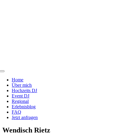
Zum
Inhalt
springen
Toggle
Navigation
Home
Über mich
Hochzeits DJ
Event DJ
Regional
Erlebnisblog
FAQ
Jetzt anfragen
Wendisch Rietz